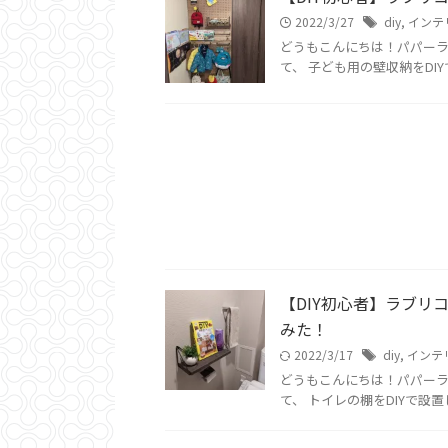
2022/3/27
diy
,
インテ
どうもこんにちは！パパー
て、 子ども用の壁収納をDIY
【DIY初心者】ラブ
みた！
2022/3/17
diy
,
インテ
どうもこんにちは！パパー
て、 トイレの棚をDIYで設置