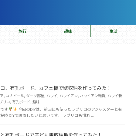
旅行
趣味
生活
ブリコ、有孔ボード、カフェ板で壁収納を作ってみた！
ア
,
コナビール
,
ダーツ部屋
,
ハワイ
,
ハワイアン
,
ハワイアン雑貨
,
ハワイ新
ブリコ
,
有孔ボード
,
趣味
ラです
今回のDIYは、前回にも使ったラブリコのアジャスターと有
をDIYで設置したいと思います。 ラブリコも慣れ ...
コと有孔ボードで子ども用収納棚を作ってみた！