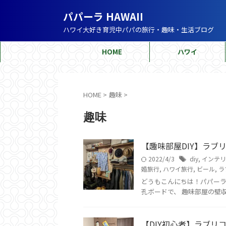
パパーラ HAWAII
ハワイ大好き育児中パパの旅行・趣味・生活ブログ
HOME
ハワイ
HOME
>
趣味
>
趣味
【趣味部屋DIY】ラ
2022/4/3
diy
,
インテリ
婚旅行
,
ハワイ旅行
,
ビール
,
ラ
どうもこんにちは！パパー
孔ボードで、 趣味部屋の壁収納
【DIY初心者】ラブリ