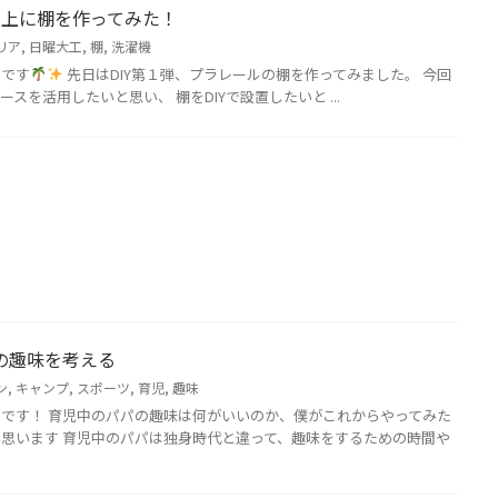
の上に棚を作ってみた！
リア
,
日曜大工
,
棚
,
洗濯機
ラです
先日はDIY第１弾、プラレールの棚を作ってみました。 今回
スを活用したいと思い、 棚をDIYで設置したいと ...
の趣味を考える
ン
,
キャンプ
,
スポーツ
,
育児
,
趣味
です！ 育児中のパパの趣味は何がいいのか、僕がこれからやってみた
思います 育児中のパパは独身時代と違って、趣味をするための時間や