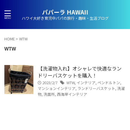
パパーラ HAWAII
ハワイ大好き育児中パパの旅行・趣味・生活ブログ
HOME
>
WTW
WTW
【洗濯物入れ】オシャレで快適なラン
ドリーバスケットを購入！
2023/2/7
WTW
,
インテリア
,
ペンドルトン
,
マンションインテリア
,
ランドリーバスケット
,
洗濯
物
,
洗面所
,
西海岸インテリア