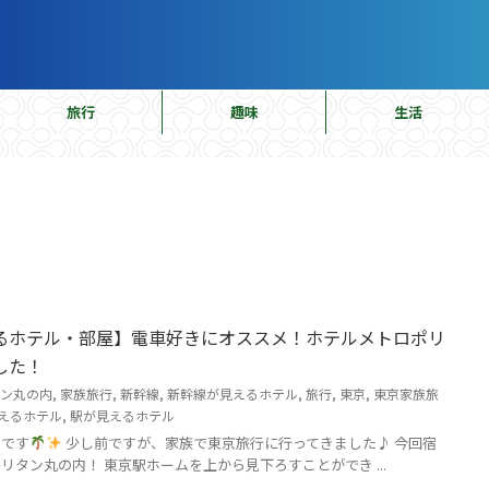
旅行
趣味
生活
るホテル・部屋】電車好きにオススメ！ホテルメトロポリ
した！
ン丸の内
,
家族旅行
,
新幹線
,
新幹線が見えるホテル
,
旅行
,
東京
,
東京家族旅
えるホテル
,
駅が見えるホテル
ラです
少し前ですが、家族で東京旅行に行ってきました♪ 今回宿
タン丸の内！ 東京駅ホームを上から見下ろすことができ ...