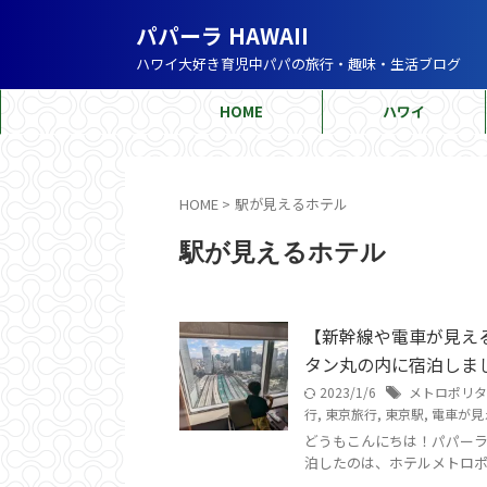
パパーラ HAWAII
ハワイ大好き育児中パパの旅行・趣味・生活ブログ
HOME
ハワイ
HOME
>
駅が見えるホテル
駅が見えるホテル
【新幹線や電車が見え
タン丸の内に宿泊しま
2023/1/6
メトロポリタ
行
,
東京旅行
,
東京駅
,
電車が見
どうもこんにちは！パパー
泊したのは、ホテルメトロポリ