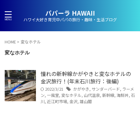
パパーラ HAWAII
ハワイ大好き育児中パパの旅行・趣味・生活ブログ
HOME
>
変なホテル
変なホテル
憧れの新幹線かがやきと変なホテルの
金沢旅行！(年末石川旅行：後編)
2022/3/21
かがやき
,
サンダーバード
,
ラーメ
ン
,
一風堂
,
変なホテル
,
山代温泉
,
新幹線
,
海鮮丼
,
石
川
,
近江町市場
,
金沢
,
雄山閣