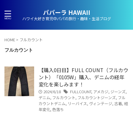
パパーラ HAWAII
ハワイ大好き育児中パパの旅行・趣味・生活ブログ
HOME
>
フルカウント
フルカウント
【購入0日目】FULL COUNT（フルカウ
ント）「0105W」購入、デニムの経年
変化を楽しみます！
2024/6/18
FULLCOUNT
,
アメカジ
,
ジーンズ
,
デニム
,
フルカウント
,
フルカウントジーンズ
,
フル
カウントデニム
,
リーバイス
,
ヴィンテージ
,
古着
,
経
年変化
,
色落ち